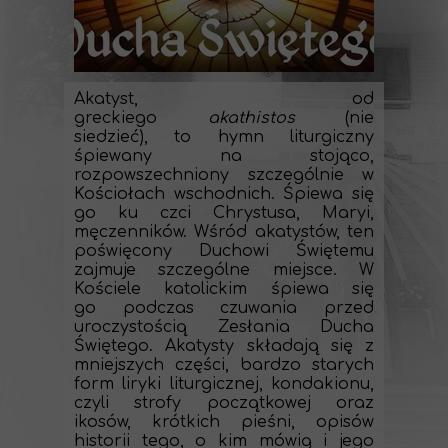
Akatyst, od
greckiego
akathistos
(nie
siedzieć), to hymn liturgiczny
śpiewany na stojąco,
rozpowszechniony szczególnie w
Kościołach wschodnich. Śpiewa się
go ku czci Chrystusa, Maryi,
męczenników. Wśród akatystów, ten
poświęcony Duchowi Świętemu
zajmuje szczególne miejsce. W
Kościele katolickim śpiewa się
go podczas czuwania przed
uroczystością Zesłania Ducha
Świętego. Akatysty składają się z
mniejszych części, bardzo starych
form liryki liturgicznej, kondakionu,
czyli strofy początkowej oraz
ikosów, krótkich pieśni, opisów
historii tego, o kim mówią i jego