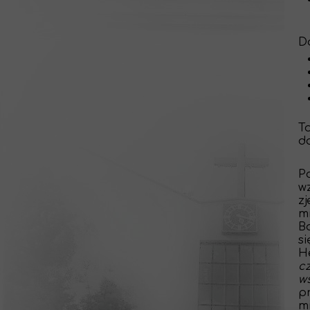
D
T
do
P
w
z
m
B
s
H
c
w
p
m