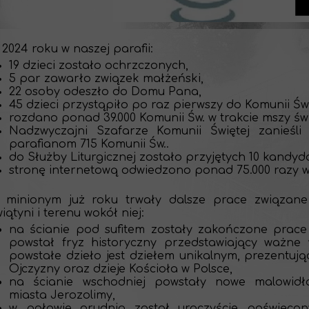
2024 roku w naszej parafii:
19 dzieci zostało ochrzczonych,
h
5 par zawarło związek małżeński,
22 osoby odeszło do Domu Pana,
45 dzieci przystąpiło po raz pierwszy do Komunii Świ
rozdano ponad 39.000 Komunii Św. w trakcie mszy św
Nadzwyczajni Szafarze Komunii Świętej zanieśli
parafianom 715 Komunii Św..
do Służby Liturgicznej zostało przyjętych 10 kandyd
stronę internetową odwiedzono ponad 75.000 razy w 
 minionym już roku trwały dalsze prace związane
iątyni i terenu wokół niej:
na ścianie pod sufitem zostały zakończone prace
powstał fryz historyczny przedstawiający ważne w
powstałe dzieło jest dziełem unikalnym, prezentują
Ojczyzny oraz dzieje Kościoła w Polsce,
na ścianie wschodniej powstały nowe malowidł
miasta Jerozolimy,
w połowie grudnia został uroczyście poświęcon