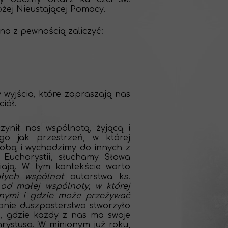
ej Nieustającej Pomocy.
na z pewnością zaliczyć:
 wyjścia, które zapraszają nas
iół.
zynił nas wspólnotą, żyjącą i
go jak przestrzeń, w której
sobą i wychodzimy do innych z
 Eucharystii, słuchamy Słowa
ają. W tym kontekście warto
łych wspólnot
autorstwa ks.
od małej wspólnoty, w której
innymi i gdzie może przeżywać
anie duszpasterstwa stworzyło
a, gdzie każdy z nas ma swoje
hrystusa. W minionym już roku,