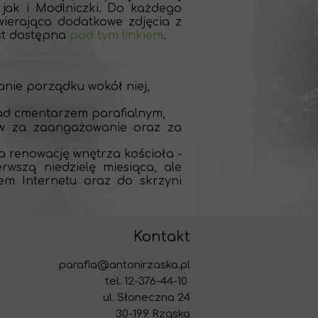
 jak i Modlniczki. Do każdego
wierająca dodatkowe zdjęcia z
est dostępna
pod tym linkiem
.
anie porządku wokół niej,
nad cmentarzem parafialnym,
ów za zaangażowanie oraz za
a renowację wnętrza kościoła -
rwszą niedzielę miesiąca, ale
wem Internetu oraz do skrzyni
Kontakt
parafia@antonirzaska.pl
tel. 12-376-44-10
ul. Słoneczna 24
30-199 Rząska