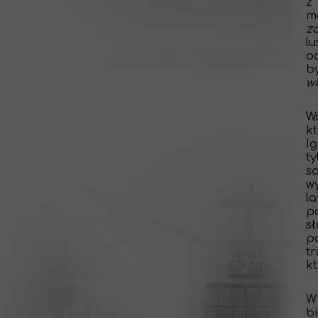
z
m
z
l
o
b
w
W
k
I
ty
s
w
l
po
sł
po
tr
k
W
b