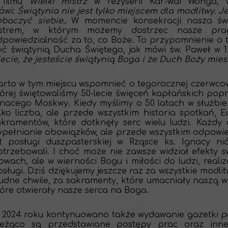
 filmu
Wielki mistrz
w reżyserii Kar-wai Wonga, 
ówi:
Świątynia nie jest tylko miejscem dla modlitwy. J
obaczyć siebie..
W momencie konsekracji nasza świą
ustrem, w którym możemy dostrzec nasze pra
dpowiedzialność za to, co Boże. To przypomnienie o 
yć świątynią Ducha Świętego, jak mówi św. Paweł w 1.
iecie, że jesteście świątynią Boga i że Duch Boży mie
arto w tym miejscu wspomnieć o tegorocznej czerwcow
tórej świętowaliśmy 50-lecie święceń kapłańskich pop
gnacego Moskwy. Kiedy myślimy o 50 latach w służbie
lko liczba, ale przede wszystkim historia spotkań, Eu
akramentów, które dotknęły serc wielu ludzi. Każdy 
ypełnianie obowiązków, ale przede wszystkim odpowie
at posługi duszpasterskiej w Rząsce ks. Ignacy ni
trzebowali. I choć może nie zawsze widział efekty sw
owach, ale w wierności Bogu i miłości do ludzi, real
sługi. Dziś dziękujemy jeszcze raz za wszystkie modli
udne chwile, za sakramenty, które umacniały naszą wi
tóre otwierały nasze serca na Boga.
 2024 roku kontynuowano także wydawanie gazetki par
ieżąco są przedstawiane postępy prac oraz inne 