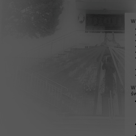
Informator
RODO
W 
Standardy ochrony małoletnic
W
św