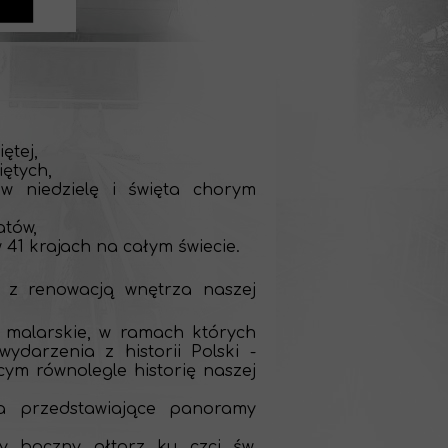
ętej,
iętych,
 w niedzielę i święta chorym
atów,
41 krajach na całym świecie.
 z renowacją wnętrza naszej
 malarskie, w ramach których
ydarzenia z historii Polski -
cym równolegle historię naszej
a przedstawiające panoramy
y boczny ołtarz ku czci św.