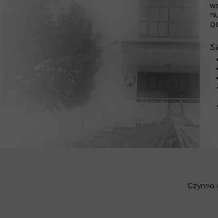
w
n
p
S
Czynna w