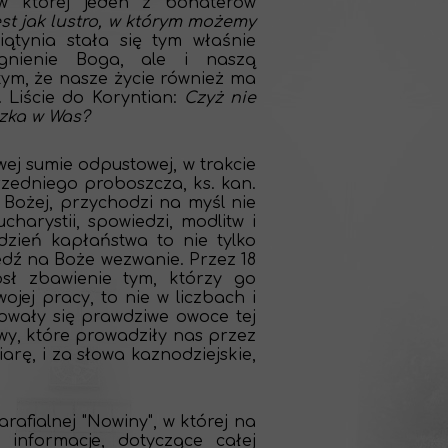
w której jeden z bohaterów
est jak lustro, w którym możemy
tynia stała się tym właśnie
gnienie Boga, ale i naszą
tym, że nasze życie również ma
 Liście do Koryntian:
Czyż nie
szka w Was?
ej sumie odpustowej, w trakcie
rzedniego proboszcza, ks. kan.
 Bożej, przychodzi na myśl nie
charystii, spowiedzi, modlitw i
dzień kapłaństwa to nie tylko
dź na Boże wezwanie. Przez 18
ósł zbawienie tym, którzy go
ojej pracy, to nie w liczbach i
izowały się prawdziwe owoce tej
twy, które prowadziły nas przez
arę, i za słowa kaznodziejskie,
afialnej "Nowiny", w której na
informacje, dotyczące całej