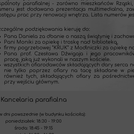
spólnoty parafialnej - zarówno mieszkańców Rząski,
umeru jest dodawana prezentacja multimedialna, za
ostępu prac przy renowacji wnętrza. Lista numerów j
zczególne podziękowania kieruję do:
Pana Daniela za dbanie o naszą świątynię i zachow
Pani Moniki za opiekę i troskę nad biblioteką,
firmy pogrzebowej "KRUK" z Modlniczki za opiekę 
Pana prof. Czesława Dźwigaja i jego pracownik
pracę, jaką już wykonali w naszym kościele.
wszystkich ofiarodawców składających dary serca n
nie tylko poprzez ofiary na tacę składane w pie
również tych, składających ofiary za pośrednict
przy wejściu głównym.
Kancelaria parafialna
 dni powszednie (w budynku kościoła):
poniedziałek: 18:30 - 19:00
środa: 18:45 - 19:15