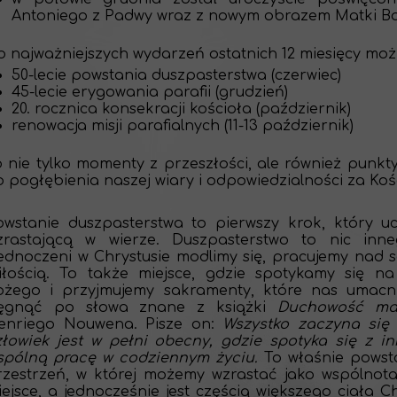
Antoniego z Padwy wraz z nowym obrazem Matki Boż
o najważniejszych wydarzeń ostatnich 12 miesięcy moż
50-lecie powstania duszpasterstwa (czerwiec)
45-lecie erygowania parafii (grudzień)
20. rocznica konsekracji kościoła (październik)
renowacja misji parafialnych (11-13 październik)
o nie tylko momenty z przeszłości, ale również punkty
 pogłębienia naszej wiary i odpowiedzialności za Kośc
owstanie duszpasterstwa to pierwszy krok, który uc
zrastającą w wierze. Duszpasterstwo to nic inne
jednoczeni w Chrystusie modlimy się, pracujemy nad 
iłością. To także miejsce, gdzie spotykamy się na
ożego i przyjmujemy sakramenty, które nas umacni
ięgnąć po słowa znane z książki
Duchowość ma
enriego Nouwena. Pisze on:
Wszystko zaczyna się 
złowiek jest w pełni obecny, gdzie spotyka się z 
spólną pracę w codziennym życiu.
To właśnie powst
rzestrzeń, w której możemy wzrastać jako wspólnot
iejsce, a jednocześnie jest częścią większego ciała C