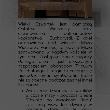
Wielki Czwartek jest pamiątką
Ostatniej Wieczerzy oraz
ustanowienia sakramentów
kapłaństwa i Eucharystii. Z kolei
odprawiana pod wieczór Msza
Wieczerzy Pańskiej to jedyna Msza
sprawowana w każdym kościele w
tym dniu. Zastępuje ona nieszpory
danego dnia i jest uroczystym
rozpoczęciem obchodów Triduum
Paschalnego. Liturgia ta cechuje się
niecodziennymi symbolami, które
nie są obecne podczas żadnej innej
Eucharystii:
Wyciszenie dzwonów i dzwonków
w czasie mszy
- podczas pieśni
"Chwała na wysokości Bogu"
zabrzmią wszystkie dzwony w
Kościele, które od tej pory