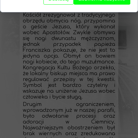
wprowadzone ograniczenia
dotyczące sprawowania liturgii.
Kościół zrezygnował z tradycyjnego
obrzędu obmycia nóg. przypomina
o geście Jezusa, który wykonał
wobec Apostołów. Zwykle obmywa
się nogi dwunastu mężczyznom,
jednak przypadek papieża
Franciszka pokazuje, że nie jest to
jedyna opcja. Obmył on bowiem
nogi kobiecie, do tego muzułmance.
Kongregacja Kultu Bożego orzekła,
że lokalny biskup miejsca ma prawo
regulować przepisy w tej kwestii.
Symbol jest bardzo czytelny i
wskazuje na uniżenie Jezusa wobec
człowieka i bycie sługą.
Drugim ograniczeniem,
wprowadzonym już w naszej parafii,
było odwołanie procesji oraz
adoracji w Ciemnicy.
Najważniejszym obostrzeniem był
brak wiernych oraz zredukowana