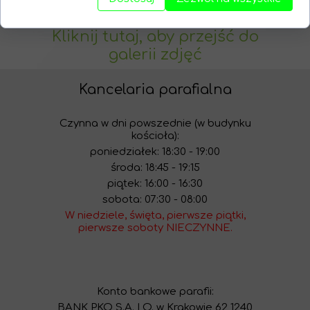
Link do galerii zdjęć:
Kliknij tutaj, aby przejść do
galerii zdjęć
Kancelaria parafialna
Czynna w dni powszednie (w budynku
kościoła):
poniedziałek: 18:30 - 19:00
środa: 18:45 - 19:15
piątek: 16:00 - 16:30
sobota: 07:30 - 08:00
W niedziele, święta, pierwsze piątki,
pierwsze soboty NIECZYNNE.
Konto bankowe parafii:
BANK PKO S.A. I O. w Krakowie 62 1240