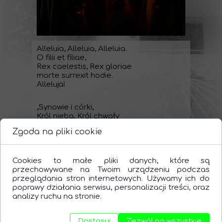
Alleluia, Alleluia, Alleluia.
O filii et filiae,
Rex caelestis, Rex gloriae
morte surrexit hodie.
Alleluja!
„Synowie i córki,
Król nieba, Król chwały
śmierć dziś pokonał”
Zgoda na pliki cookie
To słowa piętnastowiecznego hymnu
wielkanocnego, przepełnia nas on
Cookies to małe pliki danych, które są
radością wypływającą ze
przechowywane na Twoim urządzeniu podczas
zmartwychwstania naszego zbawiciela
przeglądania stron internetowych. Używamy ich do
Jezusa Chrystusa. Wysłuchaliśmy dziś
poprawy działania serwisu, personalizacji treści, oraz
radosnego orędzia Wielkanocnego oraz
analizy ruchu na stronie.
zabrzmiało długo wyczekiwane
radosne Alleluja.
Dostosuj
Zezwól na wszystkie