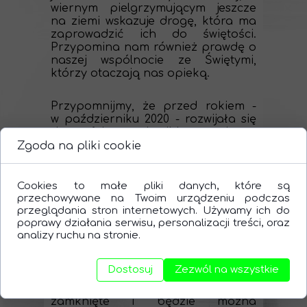
wiernym pielgrzymującym jeszcze
na ziemi wskazuje drogę, która ma
zaprowadzić ich do świętości.
Przypomina nam również prawdę o
naszej wspólnocie ze Świętymi,
którzy otaczają nas opieką.
Przypomnijmy, że przed rokiem -
w październiku 2020 - rozwijała się
druga fala pandemii koronawirusa.
Na kilka godzin przed dniem
Zgoda na pliki cookie
Wszystkich Świętych została
podjęta decyzja o zamknięciu
wszystkich cmentarzy w naszym
Cookies to małe pliki danych, które są
kraju na okres 31 października - 2
przechowywane na Twoim urządzeniu podczas
listopada. W dniu 1 listopada 2020
przeglądania stron internetowych. Używamy ich do
poprawy działania serwisu, personalizacji treści, oraz
odnotowano ponad 17 tysięcy
analizy ruchu na stronie.
nowych przypadków zachorowań
na COVID-19. Pomimo rozwijającej
się czwartej fali w październiku br.
Dostosuj
Zezwól na wszystkie
wszyscy spodziewali się, że tym
razem cmentarze nie zostaną
zamknięte i będzie można