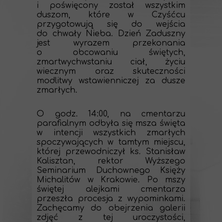
i poświęcony został wszystkim
duszom, które w Czyśćcu
przygotowują się do wejścia
do chwały Nieba. Dzień Zaduszny
jest wyrazem przekonania
o obcowaniu świętych,
zmartwychwstaniu ciał, życiu
wiecznym oraz skuteczności
modlitwy wstawienniczej za dusze
zmarłych.
O godz. 14:00, na cmentarzu
parafialnym odbyła się msza święta
w intencji wszystkich zmarłych
spoczywających w tamtym miejscu,
której przewodniczył ks. Stanisław
Kalisztan, rektor Wyższego
Seminarium Duchownego Księży
Michalitów w Krakowie. Po mszy
świętej alejkami cmentarza
przeszła procesja z wypominkami.
Zachęcamy do obejrzenia galerii
zdjęć z tej uroczystości,