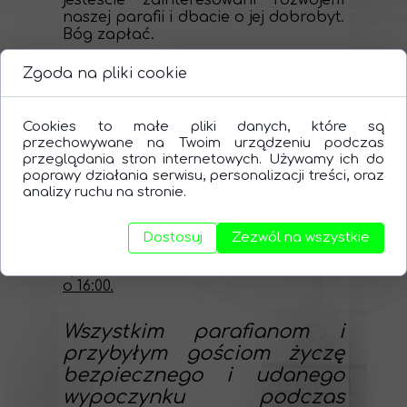
jesteście zainteresowani rozwojem
naszej parafii i dbacie o jej dobrobyt.
Bóg zapłać.
Zgoda na pliki cookie
Bóg zapłać za sprzątanie kościoła.
Teraz proszę rodziny: Grzegorczyk,
Furgał, Zawiła, Duch.
Cookies to małe pliki danych, które są
przechowywane na Twoim urządzeniu podczas
W nadchodzącym tygodniu
przeglądania stron internetowych. Używamy ich do
kancelaria parafialna będzie czynna
poprawy działania serwisu, personalizacji treści, oraz
tylko w poniedziałek i środę
po mszy
analizy ruchu na stronie.
świętej.
Dostosuj
Zezwól na wszystkie
W lipcu i sierpniu
nie będzie
sprawowana niedzielna msza święta
o 16:00
.
Wszystkim parafianom i
przybyłym gościom życzę
bezpiecznego i udanego
wypoczynku podczas