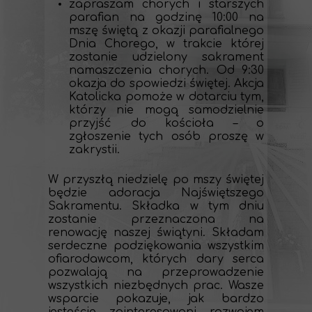
zapraszam chorych i starszych
parafian na godzinę 10:00 na
mszę świętą z okazji parafialnego
Dnia Chorego, w trakcie której
zostanie udzielony sakrament
namaszczenia chorych. Od 9:30
okazja do spowiedzi świętej. Akcja
Katolicka pomoże w dotarciu tym,
którzy nie mogą samodzielnie
przyjść do kościoła – o
zgłoszenie tych osób proszę w
zakrystii.
W przyszłą niedzielę po mszy świętej
będzie adoracja Najświętszego
Sakramentu. Składka w tym dniu
zostanie przeznaczona na
renowację naszej świątyni. Składam
serdeczne podziękowania wszystkim
ofiarodawcom, których dary serca
pozwalają na przeprowadzenie
wszystkich niezbędnych prac. Wasze
wsparcie pokazuje, jak bardzo