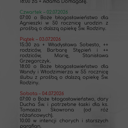
18:00 za + Adama Domagałę.
Czwartek – 02.07.2026
07:00 o Boże błogosławieństwo dla
Agnieszki w 50 rocznicę urodzin z
prośbą o dalszą opiekę Św. Rodziny.
Piątek – 03.07.2026
15:30 za + Władysława Sobesto, ++
rodziców, Barbarę Stępień i ++
rodziców, Marię, Stanisława
Grzegorczyk.
18:00 o Boże błogosławieństwo dla
Wandy i Włodzimierza w 55 rocznicę
ślubu z prośbą o dalszą opiekę Św.
Rodziny.
Sobota – 04.07.2026
07:00 o Boże błogosławieństwo, dary
Ducha Św. i potrzebne łaski dla ks.
Tomasza Skowrona (od róż
różańcowych).
10:00 w intencji chorych i starszych
parafian.