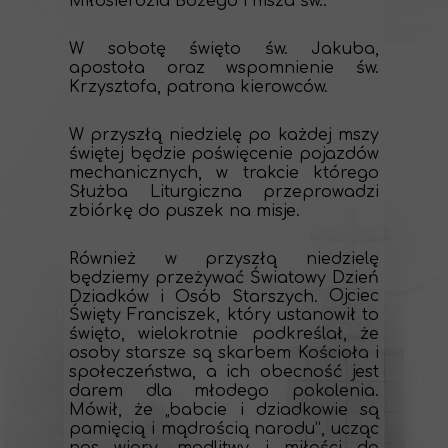
Miłosierdzia Bożego i msza św..
W sobotę święto św. Jakuba,
apostoła oraz wspomnienie św.
Krzysztofa, patrona kierowców.
W przyszłą niedzielę po każdej mszy
świętej będzie poświęcenie pojazdów
mechanicznych, w trakcie którego
Służba Liturgiczna przeprowadzi
zbiórkę do puszek na misje.
Również w przyszłą niedzielę
będziemy przeżywać Światowy Dzień
Ojciec
Dziadków i Osób Starszych.
Święty Franciszek, który ustanowił to
święto, wielokrotnie podkreślał, że
osoby starsze są skarbem Kościoła i
społeczeństwa, a ich obecność jest
darem dla młodego pokolenia.
Mówił, że „babcie i dziadkowie są
pamięcią i mądrością narodu”, ucząc