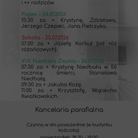
i ++ rodziców.
Piątek – 24.07.2026
15:30 za + Krystynę, Zdzisława,
Jerzego Czepiec, Jana Pietrzyka.
Sobota – 25.07.2026
07:00 za + Józefę Korbut (od róż
różańcowych).
XVII Niedziela Zwykła – 26.07.2026
07:30 za + Krystynę Niedbała w 50
rocznicę śmierci, Stanisława
Niedbałę.
09:30 za + Jakuba Kozę.
11:00 za + Krzysztofę, Wojciecha
Kwiatkowskich.
Kancelaria parafialna
Czynna w dni powszednie (w budynku
kościoła):
poniedziałek: 18:30 - 19:00