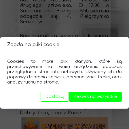
nas wiary, modlitwy i miłości do
drugiego człowieka. O 12:00 w
Sanktuarium Bożego Miłosierdzia
odbędzie się 4. Pielgrzymka
Seniorów.
Bóg zapłać za sprzątanie kościoła.
Teraz proszę rodziny: Kruk, Czepiec
Zgoda na pliki cookie
oraz 2 rodziny Jarosz.
Przed dwoma tygodniami zebrano
Cookies to małe pliki danych, które są
7243 zł na renowację naszej świątyni.
przechowywane na Twoim urządzeniu podczas
Składam serdeczne Bóg zapłać
przeglądania stron internetowych. Używamy ich do
poprawy działania serwisu, personalizacji treści, oraz
wszystkim ofiarodawcom za złożone
analizy ruchu na stronie.
do tej pory dary serca.
W minionym tygodniu były pogrzeby
Dostosuj
Zezwól na wszystkie
śp. Karoliny Witek, śp. Kazimierza
Ścibora oraz śp. Józefy Korbut.
Dobry Jezu, a nasz Panie…