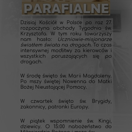
Dzisiaj Kościół w Polsce po raz 27.
rozpoczyna obchody Tygodnia św.
Krzysztofa. W tym roku towarzyszy
nam hasło:
Uczniowie-misjonarze
światłem świata na drogach
. To czas
intensywnej modlitwy za kierowców i
wszystkich poruszających się po
drogach.
W środę święto św. Marii Magdaleny.
Po mszy świętej Nowenna do Matki
Bożej Nieustającej Pomocy.
W czwartek święto św. Brygidy,
zakonnicy, patronki Europy.
W piątek wspomnienie św. Kingi,
dziewicy. O 15:00 nabożeństwo do