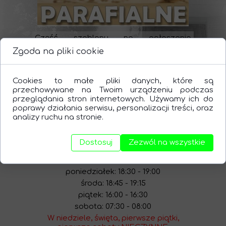
Część szablonu na ogłoszenia
parafialne
Zgoda na pliki cookie
Cookies to małe pliki danych, które są
przechowywane na Twoim urządzeniu podczas
przeglądania stron internetowych. Używamy ich do
Część szablonu na intencje mszalne
poprawy działania serwisu, personalizacji treści, oraz
analizy ruchu na stronie.
Kancelaria parafialna
Dostosuj
Zezwól na wszystkie
Czynna w dni powszednie (w budynku
kościoła):
poniedziałek: 18:30 - 19:00
środa: 18:45 - 19:15
piątek: 16:00 - 16:30
sobota: 07:30 - 08:00
W niedziele, święta, pierwsze piątki,