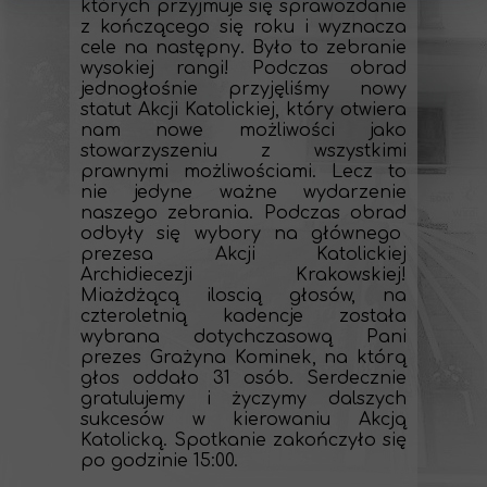
których przyjmuje się sprawozdanie
z kończącego się roku i wyznacza
cele na następny. Było to zebranie
wysokiej rangi! Podczas obrad
jednogłośnie przyjęliśmy nowy
statut Akcji Katolickiej, który otwiera
nam nowe możliwości jako
stowarzyszeniu z wszystkimi
prawnymi możliwościami. Lecz to
nie jedyne ważne wydarzenie
naszego zebrania. Podczas obrad
odbyły się wybory na głównego
prezesa Akcji Katolickiej
Archidiecezji Krakowskiej!
Miażdżącą iloscią głosów, na
czteroletnią kadencje została
wybrana dotychczasową Pani
prezes Grażyna Kominek, na którą
głos oddało 31 osób. Serdecznie
gratulujemy i życzymy dalszych
sukcesów w kierowaniu Akcją
Katolicką. Spotkanie zakończyło się
po godzinie 15:00.