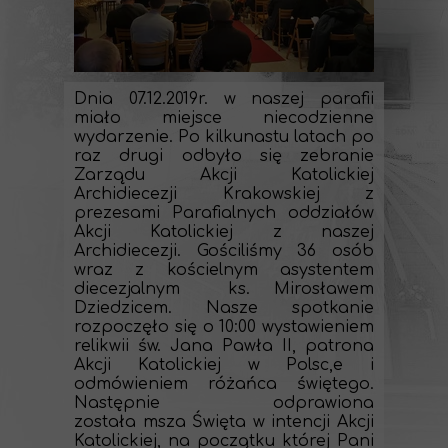
Dnia 07.12.2019r. w naszej parafii
miało miejsce niecodzienne
wydarzenie. Po kilkunastu latach po
raz drugi odbyło się zebranie
Zarządu Akcji Katolickiej
Archidiecezji Krakowskiej z
prezesami Parafialnych oddziałów
Akcji Katolickiej z naszej
Archidiecezji. Gościliśmy 36 osób
wraz z kościelnym asystentem
diecezjalnym ks. Mirosławem
Dziedzicem. Nasze spotkanie
rozpoczęło się o 10:00 wystawieniem
relikwii św. Jana Pawła II, patrona
Akcji Katolickiej w Polsc,e i
odmówieniem różańca świętego.
Następnie odprawiona
została msza Święta w intencji Akcji
Katolickiej, na początku której Pani