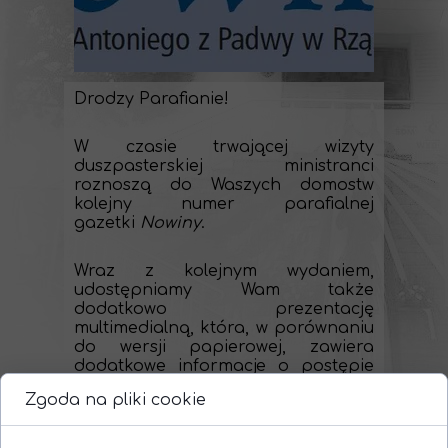
Drodzy Parafianie!
W czasie trwającej wizyty
duszpasterskiej ministranci
roznoszą do Waszych domostw
kolejny numer parafialnej
gazetki
Nowiny
.
Wraz z kolejnym wydaniem,
udostępniamy Wam także
dodatkowo prezentację
multimedialną, która, w porównaniu
do wersji papierowej, zawiera
dodatkowe informacje o postępie
prac przy trwającej renowacji
Zgoda na pliki cookie
wnętrza naszej świątyni. Oprócz
tego w aktualnym numerze m.in.:
co znajduje się na nowej bramie