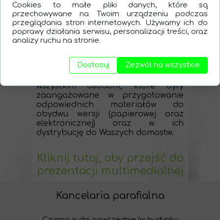
Cookies to małe pliki danych, które są
wjazdowej do kościoła,
przechowywane na Twoim urządzeniu podczas
kto zbudował szopkę
przeglądania stron internetowych. Używamy ich do
wystawioną w gablocie na placu
poprawy działania serwisu, personalizacji treści, oraz
przykościelnym,
analizy ruchu na stronie.
aktualizacja prac dot. renowacji
wnętrza naszej świątyni.
Dostosuj
Zezwól na wszystkie
Składamy serdeczne Bóg zapłać
wszystkim osobom, które były
zaangażowane w przygotowanie
odpowiednich materiałów do
obydwu wersji (papierowej oraz
elektronicznej) oraz w ich
dystrybucję do Waszych domostw.
Kliknij tutaj, aby przejść do
prezentacji multimedialnej
Kancelaria parafialna
Czynna w dni powszednie (w budynku